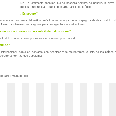
No. Es totalmente anónimo. No se necesita nombre de usuario, ni clave, em
gustos, preferencias, cuenta bancaria, tarjeta de crédito...
¿Es seguro?
parece en la cuenta del teléfono móvil del usuario y si tiene prepago, sale de su saldo. 
e. Nuestros sistemas son seguros para proteger las comunicaciones.
ario reciba información no solicitada o de terceros?
ita del usuario ni datos personales ni permisos para hacerlo.
 mundo?
 internacional, ponte en contacto con nosotros y te facilitaremos la lista de los países
operadoras con las que trabajamos.
contacto
|
mapa del sitio