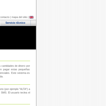
contacto
|
mapa del sitio
|
Servicio técnico
s cantidades de dinero por
en pagar estas pequeñas
denciales. Este sistema es
da.
exto (por ejemplo "ALTA") a
 SMS. El usuario teclea el