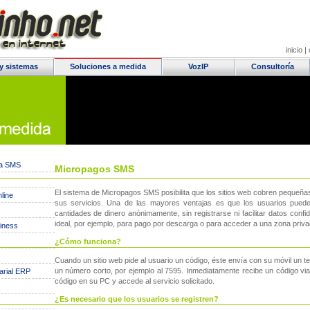
inicio
|
y sistemas
Soluciones a medida
VozIP
Consultoría
ía SMS
Micropagos SMS
El sistema de Micropagos SMS posibilita que los sitios web cobren pequeña
line
sus servicios. Una de las mayores ventajas es que los usuarios pued
cantidades de dinero anónimamente, sin registrarse ni facilitar datos confi
ideal, por ejemplo, para pago por descarga o para acceder a una zona priva
siness
¿Cómo funciona?
Cuando un sitio web pide al usuario un código, éste envía con su móvil un t
un número corto, por ejemplo al 7595. Inmediatamente recibe un código via
arial ERP
código en su PC y accede al servicio solicitado.
¿Es necesario que los usuarios se registren?
s