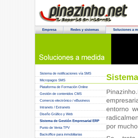
Empresa
Redes y sistemas
Soluciones a m
Sistema de notificaciones vía SMS
Sistema
Micropagos SMS
Plataforma de Formación Online
Pinazinho
Gestión de contenidos CMS
empresari
Comercio electrónico / eBusiness
Intranets / Extranets
entorno w
Diseño Gráfico y Web
radicalme
Sistema de Gestión Empresarial ERP
por mucho
Punto de Venta TPV
Backoffice para inmobiliarias